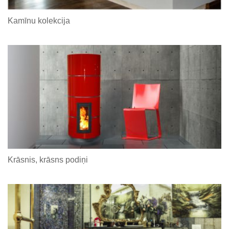
Kamīnu kolekcija
Krāsnis, krāsns podiņi